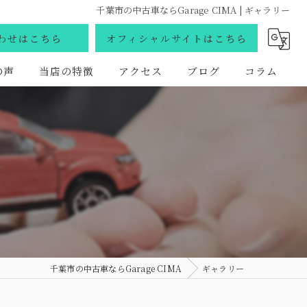
千葉市の中古車ならGarage CIMA | ギャラリー
わせはこちら
オフィシャルサイトはこちら
の声
当店の特徴
アクセス
ブログ
コラム
買取
販売
車検
国産車
外車
千葉市の中古車ならGarage CIMA
ギャラリー