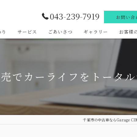
043-239-7919
お問い合
わり
サービス
ごあいさつ
ギャラリー
お客様
販売でカーライフをトータル
千葉市の中古車ならGarage CI