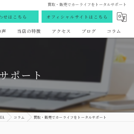
買取・販売でカーライフをトータルサポート
わせはこちら
オフィシャルサイトはこちら
の声
当店の特徴
アクセス
ブログ
コラム
買取
販売
サポート
車検
国産車
外車
MA
コラム
買取・販売でカーライフをトータルサポート