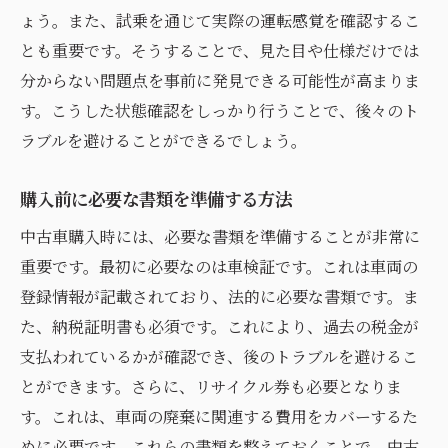
中古車の整備記録を確認することの重要性
ょう。また、試乗を通じて実際の運転感覚を確認するこ
とも重要です。そうすることで、見た目や仕様だけでは
整備記録の確認が必要な理由
分からない問題点を事前に発見できる可能性が高まりま
整備記録から読み取れる車の状態
す。こうした状態確認をしっかり行うことで、後々のト
定期メンテナンスの有無をチェック
ラブルを避けることができるでしょう。
整備記録で見るべき重要な項目
整備記録の有無が与える影響
購入前に必要な書類を準備する方法
信頼できる整備記録の見分け方
中古車購入時には、必要な書類を準備することが非常に
理想の中古車を見つけるための賢い情報収集法
重要です。最初に必要なのは車検証です。これは車両の
インターネットを活用した情報収集
登録情報が記載されており、法的に必要な書類です。ま
ディーラー訪問で得られる情報
た、納税証明書も必須です。これにより、過去の税金が
支払われているかが確認でき、後のトラブルを避けるこ
中古車専門雑誌の活用法
とができます。さらに、リサイクル券も必要となりま
口コミ情報を利用した選び方
す。これは、車両の廃棄に関連する費用をカバーするた
プロの意見を参考にする方法
めに必要です。これらの書類を整えておくことで、中古