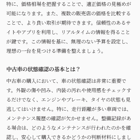
特に、価格相場を把握することで、適正価格の見極めが
走行距離が及ぼす価格への影響
可能になります。また、複数の販売店の価格を比較する
どの程度の走行距離が理想か？
ことで、より良い取引が期待できます。信頼性のあるサ
高走行距離車の選び方と注意点
イトやアプリを利用し、リアルタイムの情報を得ること
走行距離とメンテナンス履歴の関係性
が鍵です。この情報を基に、無理のない予算を設定し、
低走行距離車のメリットとデメリット
理想の一台を見つける準備を整えましょう。
走行距離を基にした価格交渉のテクニック
中古車の状態確認の基本とは？
過去の事故歴が中古車選びに与える影響とは
中古車の購入において、車の状態確認は非常に重要で
事故歴車のリスクを理解する
す。外観の傷や凹み、内装の汚れや使用感をチェックす
修理内容の確認方法
るだけでなく、エンジンやブレーキ、タイヤの状態も見
事故歴のある車の価値評価
逃してはいけません。特に、走行距離が多い車両では、
事故歴車のメリットとデメリット
メンテナンス履歴の確認が欠かせません。整備記録があ
事故歴の影響を受けにくい車の選び方
る場合は、どのようなメンテナンスが行われたのかを確
過去の事故歴を正確に把握する方法
認し、安心して購入できるかどうかの判断材料にしまし