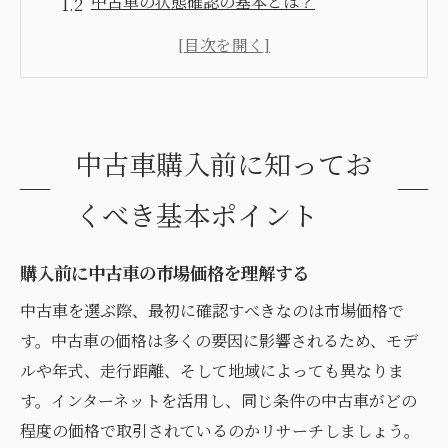
中古車の状態確認の基本とは？
購入前に必要な書類を準備する方法
中古車の試乗で確認すべきポイント
中古車保証の有無を確認する重要性
信頼できる中古車販売店を選ぶコツ
中古車購入前に知ってお
中古車選びで失敗しないための重要なチェック
リスト
くべき基本ポイント
中古車の走行距離を確認する理由
車歴確認は購入前に必須
購入前に中古車の市場価格を理解する
修復歴の有無をチェックする方法
中古車を選ぶ際、最初に確認すべきなのは市場価格で
事故歴がある車を避けるためのポイント
す。中古車の価格は多くの要因に影響されるため、モデ
ルや年式、走行距離、そして地域によっても異なりま
エンジンとトランスミッションの状態確認
す。インターネットを活用し、同じ条件の中古車がどの
内装と外装の状態を見極める
程度の価格で取引されているのかリサーチしましょう。
走行距離と価格の関係を理解して中古車を選ぶ