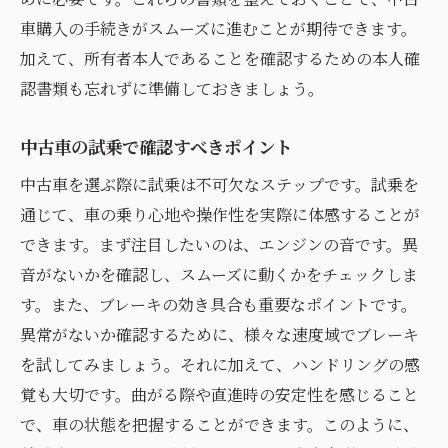
SNSを使った中古車情報の収集
車購入の手続きがスムーズに進むことが期待できます。
中古車選びで後悔しないための交渉術
加えて、所有者本人であることを確認するための本人確
価格交渉のタイミングを見極める
認書類も忘れずに準備しておきましょう。
交渉前に情報をしっかり集める
中古車の試乗で確認すべきポイント
価格交渉に使える有効なデータ
ディーラーとの交渉で気をつけるポイント
中古車を選ぶ際に試乗は不可欠なステップです。試乗を
通じて、車の乗り心地や操作性を実際に体感することが
交渉の際に注意すべき落とし穴
できます。まず注目したいのは、エンジンの音です。異
成功する交渉の進め方
音がないかを確認し、スムーズに動くかをチェックしま
中古車購入後のメンテナンスのポイント
す。また、ブレーキの効き具合も重要なポイントです。
購入後すぐに行うべきメンテナンス
異常がないか確認するために、様々な速度域でブレーキ
定期点検の重要性とその方法
を試してみましょう。それに加えて、ハンドリングの感
中古車のタイヤとブレーキの点検
覚も大切です。曲がる際や直進時の安定性を感じること
エンジンオイル交換のタイミング
で、車の状態を把握することができます。このように、