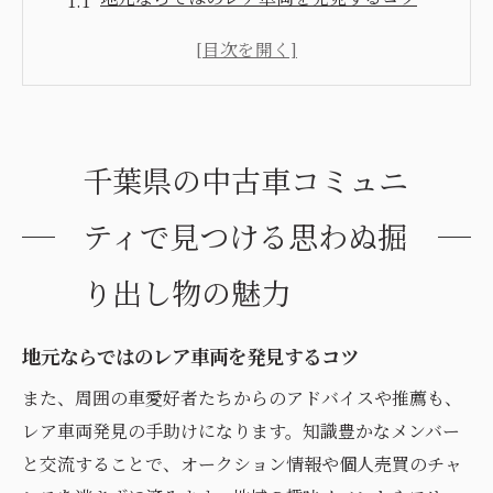
コミュニティメンバーが教える秘密の掘り
出し物情報
中古車市場を超えた、コミュニティ限定の
特別車
千葉県の中古車コミュニ
掘り出し物を手に入れるためのタイムリー
な情報交換
ティで見つける思わぬ掘
コミュニティ内で共有される貴重な中古車
リスト
り出し物の魅力
競争を避けるための賢いコミュニティ活用
法
地元ならではのレア車両を発見するコツ
中古車選びの新常識！千葉県の車好きコミュニ
また、周囲の車愛好者たちからのアドバイスや推薦も、
ティが果たす役割
レア車両発見の手助けになります。知識豊かなメンバー
地元コミュニティが誇る信頼の中古車選び
と交流することで、オークション情報や個人売買のチャ