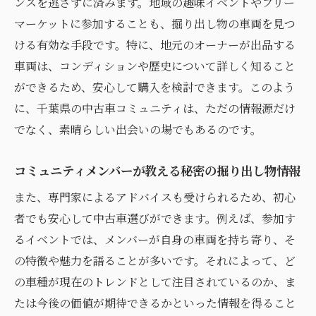
中古車選びの常識を覆す地元の知恵
ンスを逃さずに済みます。地域の趣味イベントやフリー
マーケットに参加することも、掘り出し物の車両を見つ
コミュニティが提供する安心のサポート体
ける有効な手段です。特に、地元のオーナーが出品する
制
車両は、コンディションや歴史について詳しく知ること
価格だけじゃない！品質保証の重要性
ができるため、安心して購入を検討できます。このよう
中古車選びに欠かせないコミュニティの存
に、千葉県の中古車コミュニティは、ただの情報源だけ
在意義
でなく、素晴らしい出会いの場でもあるのです。
地元の声を活かした賢い中古車選択法
信頼できる中古車情報を得るための千葉県コミ
コミュニティメンバーが教える秘密の掘り出し物情報
ュニティ活用術
また、専門家によるアドバイスも受けられるため、初心
正確で迅速な情報を得るためのコミュニテ
者でも安心して中古車選びができます。例えば、参加す
ィ活用法
るイベントでは、メンバーが自身の車両を持ち寄り、そ
信頼のおける情報源としてのコミュニティ
の特徴や魅力を語ることが多いです。それによって、ど
の役割
の車種が現在のトレンドとして注目されているのか、ま
コミュニティ内での有益な情報交換の実例
たは今後の価値が期待できるかといった情報を得ること