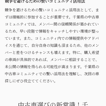
競争を避けるための賢いコミュニティ活用法
千葉県の車好きとの交流がもたらすインス
ピレーション
競争を避けるための賢いコミュニティ活用法として、ま
中古車探しが楽しくなるコミュニティ交流
ずは積極的に参加することが重要です。千葉県の中古車
コミュニティでは、メンバー間の信頼関係が築かれてい
新しい情報源としてのコミュニティの活用
るため、早い段階で情報をキャッチしやすい環境が整っ
交流がもたらす中古車選びの新たな選択肢
ています。また、コミュニティ内での情報提供やアドバ
中古車探しは単なる買い物じゃない、千葉県の
イスを通じて、自分自身の知識も深まるため、他のメン
コミュニティが教える楽しさ
バーと差をつけるチャンスも増えます。特に、購入希望
中古車探しを楽しむためのコミュニティ活
の車両が具体的であれば、メンバーに相談することで、
用法
未公開の情報を得られる可能性が高まります。千葉県の
地元コミュニティが教える中古車選びの楽
中古車コミュニティでの賢い活用法を理解し、次回の車
しみ方
探しにぜひ役立ててください。
趣味として楽しむ中古車コミュニティの魅
力
単なる取引を超えた豊かなカーライフの提
中古車選びの新常識！千