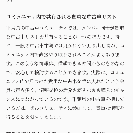
葉県のコミュニティで
コミュニティ内で共有される貴重な中古車リスト
オンラインにない価値ある情報を見つける
方法
千葉県の中古車コミュニティでは、メンバー同士が貴重
地元コミュニティが提供する特別な情報源
な中古車リストを共有することが一つの魅力です。特
に、一般の中古車市場では見かけない掘り出し物が、コ
ネット情報では得られないリアルな声
ミュニティ内で直接やり取りされることがよくありま
経験豊富なメンバーから学ぶ中古車選び
す。このような情報は、信頼できる仲間からのものなの
貴重な中古車情報を活用するためのヒント
で、安心して検討することができます。実際に、コミュ
情報収集で差をつけるコミュニティの活用
ニティ内で見つけた貴重な中古車を手に入れたという会
法
員の声も多く、情報交換の活発さがそのまま購入のチャ
千葉県中古車コミュニティで交流することで得
ンスにつながっているのです。千葉県の中古車を探して
られる新たな発見
いる方は、ぜひコミュニティに参加して、貴重な情報を
地元コミュニティ交流で得る新たな視点
得ることをおすすめします。
交流を通じた中古車選びの新たな可能性