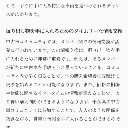
地域密着型の中古車探しで安心のカーライ
とで、すぐに手に入る特別な車両を見つけられるチャン
フ
スが広がります。
中古車コミュニティ参加で得る千葉県ならでは
掘り出し物を手に入れるためのタイムリーな情報交換
の特別な体験
中古車コミュニティでは、メンバー間での情報交換が活
地元の仲間と分かち合う特別な中古車体験
発に行われています。この情報交換は、掘り出し物を手
千葉県ならではのコミュニティイベントの
に入れるために非常に重要です。例えば、あるメンバー
魅力
が新たに中古車を手放そうと思っていることを、コミュ
参加者が得られる独自のネットワーク
ニティ内で早く知ることで、他の購入希望者に先駆けて
中古車だけじゃない！コミュニティの多様
交渉を始めることが可能になります。また、価格の相場
な魅力
や状態に関するリアルタイムの情報が集まることで、よ
千葉県の地元文化を体感する絶好の機会
り賢い購入判断ができるようになります。千葉県の中古
コミュニティ参加で広がる新たなカーライ
車コミュニティに参加することで、友人のような関係を
フ
築きながら、貴重な情報を手に入れることができるので
ネットでは手に入らない貴重な中古車情報を千
す。