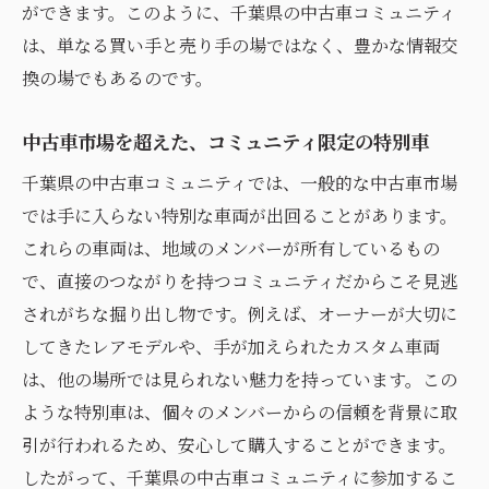
中古車購入前に知っておきたい地元情報
ができます。このように、千葉県の中古車コミュニティ
は、単なる買い手と売り手の場ではなく、豊かな情報交
情報の正確性を高めるコミュニケーション
換の場でもあるのです。
術
新たに得られる信頼情報の活用方法
中古車市場を超えた、コミュニティ限定の特別車
千葉県で中古車探しならココ！地域コミュニテ
千葉県の中古車コミュニティでは、一般的な中古車市場
ィのメリット徹底解説
では手に入らない特別な車両が出回ることがあります。
地元コミュニティを活用した効率的な中古
これらの車両は、地域のメンバーが所有しているもの
車探し
で、直接のつながりを持つコミュニティだからこそ見逃
地域の特性を活かした中古車探しのコツ
されがちな掘り出し物です。例えば、オーナーが大切に
コミュニティが提供する地域限定の魅力と
してきたレアモデルや、手が加えられたカスタム車両
は
は、他の場所では見られない魅力を持っています。この
中古車探しで得られる地域コミュニティの
ような特別車は、個々のメンバーからの信頼を背景に取
恩恵
引が行われるため、安心して購入することができます。
地元だからこそ享受できる特別なサービス
したがって、千葉県の中古車コミュニティに参加するこ