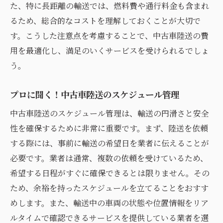
た、特に長距離の輸送では、燃料費や通行料金も含まれ
トラブル発生時の迅速な対応策
るため、総合的なコストを理解しておくことが大切で
プロのアドバイスを活かしたリスク管理
す。こうした注意点を考慮することで、中古車陸送の費
プロが教える中古車陸送の安心テクニック
用を最適化し、満足のいくサービスを受けられるでしょ
輸送のプロが推奨する安全確認方法
う。
運送中の車両保護のための工夫
中古車陸送のスムーズな進行を助けるヒン
プロに聞く！中古車陸送のスケジュール管理
ト
中古車陸送のスケジュール管理は、輸送の円滑さと安全
トラブルを未然に防ぐための事前準備
性を確保するために非常に重要です。まず、陸送を依頼
信頼できる業者選びで安心を確保
する際には、事前に輸送の希望日を業者に伝えることが
輸送中のストレスを軽減するポイント
必要です。業者は通常、複数の依頼を受けているため、
希望する日程がすぐに確保できるとは限りません。その
中古車陸送サービスの長所と短所を徹底解説
ため、余裕を持ったスケジュールを立てることをおすす
中古車陸送のメリットを最大限活用する方
めします。また、輸送中の車両の状態や位置情報をリア
法
ルタイムで確認できるサービスを提供している業者を選
陸送サービス利用時のリスクとデメリット