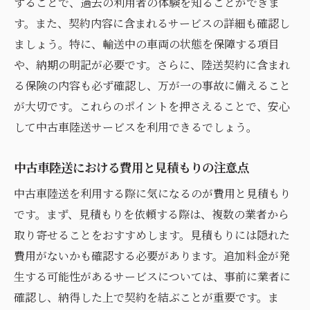
することで、過去の利用者の体験を知ることができま
トラブルを避けるための事前準備
す。また、契約内容に含まれるサービスの詳細も確認し
中古車を安全に運ぶための陸送会社選定基準
ましょう。特に、輸送中の車両の状態を保障する項目
経験豊富な陸送会社を選ぶ利点
や、納期の明記が必要です。さらに、陸送契約に含まれ
車両追跡システムの重要性
る保険の内容も必ず確認し、万が一の事故に備えること
が大切です。これらのポイントを押さえることで、安心
中古車陸送業者の信頼性を評価する方法
して中古車陸送サービスを利用できるでしょう。
輸送中の車両保護対策を確認
中古車陸送保障制度の有無を確認
中古車陸送における費用と見積もりの注意点
業者間の比較で差を見るポイント
中古車陸送を利用する際に気になるのが費用と見積もり
中古車陸送のリスクを最小限に抑える方法
です。まず、見積もりを依頼する際は、複数の業者から
万全な輸送準備をするためのポイント
取り寄せることをおすすめします。見積もりには隠れた
中古車陸送時の損害を防ぐ方法
費用がないかも確認する必要があります。追加料金が発
リスクを低減するための専用保険の活用
生する可能性があるサービスについては、事前に業者に
出発前のチェックリストの重要性
確認し、納得した上で契約を結ぶことが重要です。ま