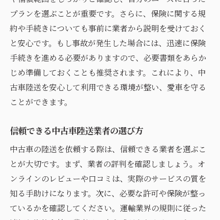
中古車陸送のセキュリティリスクとその対
プランを選ぶことが重要です。さらに、保険に関する規
策
約や手続きについても事前に業者から説明を受けておく
車両追跡機能の活用で輸送の安全性を高め
と安心です。もし事故が発生した場合には、迅速に保険
る
手続きを進める必要がありますので、必要書類をあらか
じめ準備しておくことも推奨されます。これにより、中
不測の事態に備えるための事前準備
古車陸送を安心して利用できる環境が整い、愛車を守る
信頼できる陸送業者のセキュリティ基準
ことができます。
輸送中の盗難防止対策
プロが推奨する安全な輸送テクニック
信頼できる中古車陸送業者の選び方
中古車の陸送を依頼する際は、信頼できる業者を選ぶこ
とが大切です。まず、業者の評判を確認しましょう。オ
ンラインのレビューや口コミは、実際のサービスの質を
知る手助けになります。次に、必要な許可や保険が整っ
ているかを確認してください。運輸業界の規則に従った