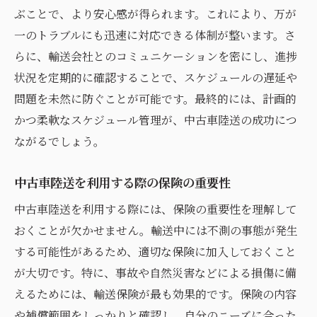
ぶことで、より安心感が得られます。これにより、万が
業者選びで中立的なアプローチを取る
一のトラブルにも迅速に対応できる体制が整います。さ
複数業者の比較で見る長所と短所
らに、輸送会社とのコミュニケーションを密にし、進捗
ユーザーの声から見る実際の利点
状況を定期的に確認することで、スケジュールの遅延や
適切なサービス選択のための情報収集
問題を未然に防ぐことが可能です。最終的には、計画的
中古車を無事に届けるための陸送の秘訣
かつ柔軟なスケジュール管理が、中古車陸送の成功につ
ながるでしょう。
輸送中の車両保護に欠かせないポイント
信頼できるスタッフとのコミュニケーショ
中古車陸送を利用する際の保険の重要性
ン
中古車陸送を利用する際には、保険の重要性を理解して
安全な輸送を実現する運搬計画の立て方
おくことが欠かせません。輸送中には不測の事態が発生
事前準備でトラブルを回避する方法
する可能性があるため、適切な保険に加入しておくこと
輸送途中のチェックがもたらす安心
が大切です。特に、事故や自然災害などによる損傷に備
車両到着後の検査と確認作業
えるためには、輸送保険が最も効果的です。保険の内容
中古車陸送時に重視すべきセキュリティ対策
や補償範囲をしっかりと確認し、自分のニーズに合った