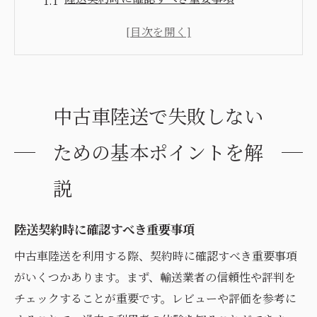
中古車陸送における費用と見積もりの注意
点
プロに聞く！中古車陸送のスケジュール管
理
中古車陸送で失敗しない
中古車陸送を利用する際の保険の重要性
信頼できる中古車陸送業者の選び方
ための基本ポイントを解
トラブルを未然に防ぐための対策
説
安心の中古車陸送サービス選び方と注意点
顧客レビューを活用した業者選びのコツ
陸送契約時に確認すべき重要事項
陸送サービス利用前に確認すべき契約内容
中古車陸送を利用する際、契約時に確認すべき重要事項
中古車陸送の保険適用範囲をチェック
がいくつかあります。まず、輸送業者の信頼性や評判を
過去のトラブル事例から学ぶ賢い選択法
チェックすることが重要です。レビューや評価を参考に
中古車陸送のプロが推奨する選び方