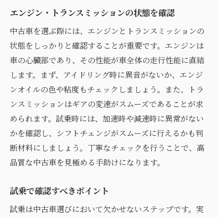
高品質な中古車を手に入れるための賢い選び方
エンジン・トランスミッションの状態を確認
中古車選びの基本的な心構え
中古車を選ぶ際には、エンジンとトランスミッションの
信頼できる情報源の活用法
状態をしっかりと確認することが重要です。エンジンは
価格と品質のバランスを考える
車の心臓部であり、その性能が車全体の走行性能に直結
します。まず、アイドリング時に異音がないか、エンジ
目的に応じた車種選び
ンオイルの色や粘度もチェックしましょう。また、トラ
長く付き合える中古車の特徴
ンスミッションはギアの変速がスムーズであることが求
中古車選びで失敗しないためのステップ
められます。試乗時には、加速時や減速時に異常がない
かを確認し、シフトチェンジがスムーズに行えるかも判
断材料にしましょう。丁寧なチェックを行うことで、高
品質な中古車を見極める手助けになります。
試乗で確認すべきポイント
試乗は中古車選びにおいて欠かせないステップです。実