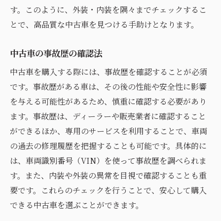
す。このように、外装・内装を隅々までチェックするこ
保証付きの車を選ぶメリット
とで、高品質な中古車を見つける手助けとなります。
価格交渉のポイント
ディーラー訪問時の心構え
中古車の事故歴の確認法
前もって調査することの重要性
中古車を購入する際には、事故歴を確認することが必須
透明性のある取引のための見極め方
です。事故歴がある車は、その後の性能や安全性に影響
中古車の品質を保障するために知っておくべき
を与える可能性があるため、慎重に確認する必要があり
こと
ます。事故歴は、ディーラーや販売業者に確認すること
保証の有無とその内容を確認
ができるほか、専用のサービスを利用することで、車両
の過去の修理履歴を把握することも可能です。具体的に
第三者機関による検査の有効性
は、車両識別番号（VIN）を使って事故歴を調べられま
保証書の読み方と注意点
す。また、内装や外装の異常を目視で確認することも重
品質保証を提供するディーラーを選ぶ
要です。これらのチェックを行うことで、安心して購入
購入時に確認すべき保証条件
できる中古車を選ぶことができます。
保証対象外のリスクを理解する