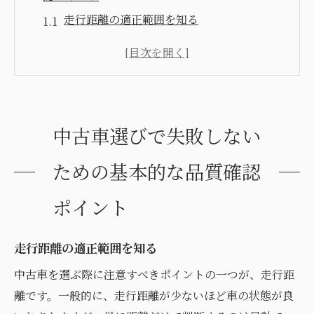
走行距離の適正範囲を知る
メンテナンス履歴の重要性
外装・内装の状態をチェック
中古車の事故歴の確認法
エンジン・トランスミッションの状態を確
中古車選びで失敗しない
認
試乗で確認すべきポイント
ための基本的な品質確認
プロが教える高品質な中古車の見極め方とは
ポイント
初めての中古車選びでの失敗を防ぐ
プロが注目する品質確認ポイント
走行距離の適正範囲を知る
中古車市場のトレンドを知る
中古車を選ぶ際に注意すべきポイントの一つが、走行距
安心のための第三者機関の利用
離です。一般的に、走行距離が少ないほど車の状態が良
専門家による査定のメリット