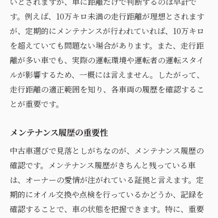
いとされますが、単に距離だけで判断するのは早計で
直感を大事にする中古車選び
す。例えば、10万キロ未満の走行距離が理想とされます
走行距離とメンテナンス履歴が示す中古車の本
が、定期的にメンテナンスが行われていれば、10万キロ
当の価値
を超えていても問題ない場合があります。また、走行距
走行距離の信頼性を見極める
離が多い車でも、実際の運転環境や運転者の運転スタイ
メンテナンス履歴の確認方法
ルが影響するため、一概には言えません。したがって、
走行距離の適正範囲を知り、各車両の履歴を確認するこ
維持費を考慮した中古車の選び方
とが重要です。
記録簿が示す車の健康
走行距離に対する過信を避ける
メンテナンス履歴の重要性
適切なメンテナンスの重要性
中古車選びで見落としがちなのが、メンテナンス履歴の
信頼できる中古車ディーラーを選ぶための重要
確認です。メンテナンス履歴がきちんと残っている車
な基準
は、オーナーの愛情が注がれている証拠と言えます。定
ディーラーの評判をチェックする
期的にオイル交換や点検を行っているかどうか、記録を
実績のあるディーラーの見極め方
確認することで、車の状態を把握できます。特に、重要