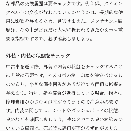
アフターサービスの充実度を確認
な部品の交換履歴は要チェックです。例えば、タイミン
保証内容の違いを理解する
グベルトの交換が行われているかどうかは、長期的な使
用に影響を与えるため、見逃せません。メンテナンス履
顧客レビューの活用法
歴は、その車がどれだけ大切に扱われてきたかを示す重
信頼のおける販売員の特徴
要な指標ですので、必ず確認しましょう。
中古車購入前に確認すべきチェックリストとは
購入前に確認するべき基本項目
外装・内装の状態をチェック
試乗時のチェックポイント
中古車を選ぶ際、外装や内装の状態をチェックすること
エンジンルームの確認方法
は非常に重要です。外装は車の第一印象を決定づけるも
書類の確認とその重要性
のであり、小さな傷や凹みがあるだけでも価値に影響を
見落としがちな細部の確認
与えます。特に、錆や腐食が進行している場合、後々の
購入後のトラブルを防ぐための準備
修理費用がかさむ可能性がありますので注意が必要で
す。内装に関しては、シートやダッシュボードの状態、
安心の中古車購入を実現するためのディーラー
臭いなども確認しましょう。特にタバコの臭いが染みつ
選びのコツ
いている車両は、売却時に評価が下がる傾向がありま
信頼できるディーラーを選ぶための質問