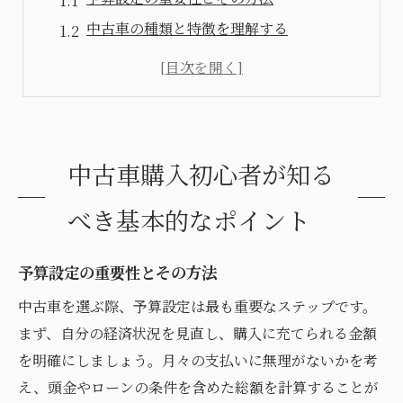
中古車の種類と特徴を理解する
購入前に確認すべき書類と手続き
自分に合った車種の選び方
試乗の際に注意すべき点
購入のタイミングと市場動向
中古車購入初心者が知る
中古車選びで失敗しないコツとその理由
信頼できる情報源の確保
べき基本的なポイント
試乗の重要性と具体的な方法
予算設定の重要性とその方法
中古車の履歴確認のポイント
価格交渉のテクニック
中古車を選ぶ際、予算設定は最も重要なステップです。
まず、自分の経済状況を見直し、購入に充てられる金額
保証やアフターサービスの確認
を明確にしましょう。月々の支払いに無理がないかを考
購入前に必要な最終チェック
え、頭金やローンの条件を含めた総額を計算することが
中古車購入の初歩的な疑問解消ガイド