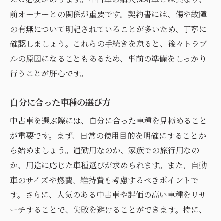
購入後のカスタマイズ方法
前オーナーとの関係が重要です。契約書には、傷や故障
信頼できる中古車ディーラーの見分け方
の有無について明記されていることが多いため、丁寧に
ディーラーの評判を確認する方法
確認しましょう。これらの手続きを怠ると、後々トラブ
長期間の実績の重要性
ルの原因になることもあるため、事前の準備をしっかり
行うことが肝心です。
透明性のある取引を実現するには
ディーラーの保証内容を比較する
自分に合った車種の選び方
アフターサービスの充実度を確認
中古車を選ぶ際には、自分に合った車種を見極めること
購入者の口コミを活用する方法
が重要です。まず、日常の使用目的を明確にすることか
初心者が中古車購入で避けるべき失敗事例
ら始めましょう。通勤用なのか、家族での旅行用なの
過去の失敗から学ぶ教訓
か、用途に応じた車種選びが求められます。また、自動
初めての購入でよくあるミス
車のサイズや燃費、維持費も考慮するべきポイントで
予算オーバーを避けるための計画
す。さらに、人気のある中古車や評価の高い車種をリサ
感情的な購入を防ぐ方法
ーチすることで、失敗を避けることができます。特に、