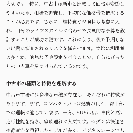
大切です。特に、中古車は新車と比較して価格が変動し
中古車購入の流れを理解する
やすいため、相場を調査し、平均的な価格帯を把握する
購入前に質問すべき基本事項
ことが必要です。さらに、維持費や保険料も考慮に入
ローンや保険の基本知識
れ、自分のライフスタイルに合わせた長期的な予算を設
中古車の品質を見極める方法
計することが成功の鍵です。これにより、後で予期しな
ディーラーとのコミュニケーション術
い出費に悩まされるリスクを減らせます。実際に利用者
の多くが、適切な予算設定を行うことで、自分にぴった
初めての購入で注意すべき心理的要素
りの中古車を見つけられているのです。
安心して中古車を選ぶためのチェックリスト
車両状況の詳細確認リスト
中古車の種類と特徴を理解する
試乗時に確認すべきポイント
中古車市場には多様な車種が存在し、それぞれに特徴が
購入前に専門家に相談する理由
あります。まず、コンパクトカーは燃費が良く、都市部
車両価格の妥当性を見極める
での運転に適しています。一方、SUVは広い車内と高い
保証内容の確認事項
走行性能を持ち、家族連れに人気です。セダンは快適さ
購入後のメンテナンス計画
や静音性を重視したモデルが多く、ビジネスシーンでも