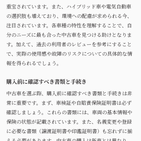
中古車市場で初心者が気をつけるべき注意点
重宝されています。また、ハイブリッド車や電気自動車
の選択肢も増えており、環境への配慮が求められる今、
市場のトレンドを理解する
注目されています。各車種の特性を理解することで、自
人気車種とそのリスク
分のニーズに最も合った中古車を見つける助けとなりま
中古車詐欺を防ぐための対策
す。加えて、過去の利用者のレビューを参考にすること
オンライン情報の信頼性を見極める
で、実際の使用感や故障のリスクについての具体的な情
初めての交渉で失敗しないための心構え
報を得られるでしょう。
市場価格の妥当性と変動要因
購入前に確認すべき書類と手続き
中古車購入時に役立つ専門知識とアドバイス
車両の機械的知識の基礎
中古車を選ぶ際、購入前に確認すべき書類と手続きは非
法的手続きとその重要性
常に重要です。まず、車検証や自賠責保険証明書は必ず
確認しましょう。これらの書類には、車両の基本情報や
ディーラーから学ぶべき知識
保険の状態が記載されています。また、名義変更や登録
中古車査定基準の理解
に必要な書類（譲渡証明書や印鑑証明書）も忘れずに揃
リセールバリューを考慮する理由
える必要があります。中古車の購入は新車とは異なり、