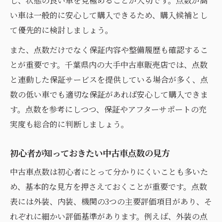
し、状態の良い車を見極めることが大切です。点数が高
千葉県で後悔しない中古車購入の秘訣
い車は一般的に安心して購入できるため、購入候補とし
中古車評価点を見抜く実践的な方法
て優先的に検討しましょう。
千葉県で失敗回避に役立つ中古車点数術
また、点数だけでなく保証内容や整備履歴も確認するこ
中古車選びで点数を活用した判断基準
とが重要です。千葉県内の大手中古車販売店では、点数
購入前に知りたい中古車評価の見方
と連動した保証サービスを提供している場合が多く、点
中古車評価点の正しい見方と活用法
数の低い車でも適切な保証があれば安心して購入できま
千葉県で中古車購入前に確認したい項目
す。点数を参考にしつつ、保証やアフターサポートの充
中古車の点数に隠れた重要ポイント
実度も総合的に判断しましょう。
千葉県で中古車を選ぶ前のチェック方法
初心者が知っておきたい中古車点数の見方
中古車評価点を理解して安心購入へ
中古車点数は初心者にとって分かりにくいことも多いた
め、基本的な見方を押さえておくことが重要です。点数
表には外装、内装、機関の3つの主要評価項目があり、そ
れぞれに細かい評価基準があります。例えば、外装の点