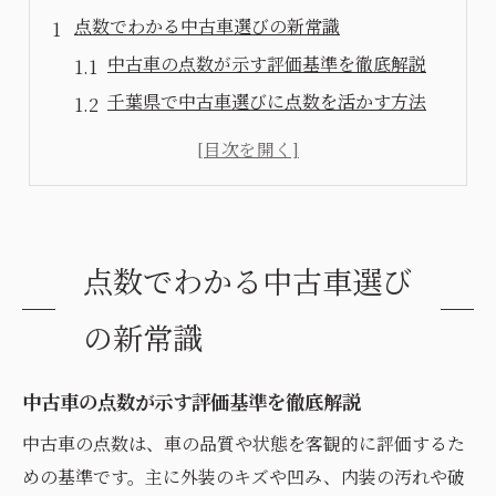
点数でわかる中古車選びの新常識
中古車の点数が示す評価基準を徹底解説
千葉県で中古車選びに点数を活かす方法
初心者が知っておきたい中古車点数の見方
中古車の点数が信頼性に与える影響
千葉県で失敗しない中古車点数の活用術
千葉県で中古車購入時に重視すべき点
点数でわかる中古車選び
中古車の点数を参考に選ぶ際の注意点
千葉県で中古車購入時の安心ポイント
の新常識
中古車評価点が示す安全性の目安とは
中古車の点数が示す評価基準を徹底解説
千葉県の中古車選びで失敗を防ぐコツ
中古車の年式や走行距離と点数の関係
中古車の点数は、車の品質や状態を客観的に評価するた
めの基準です。主に外装のキズや凹み、内装の汚れや破
中古車の評価点から読み解く安心購入術