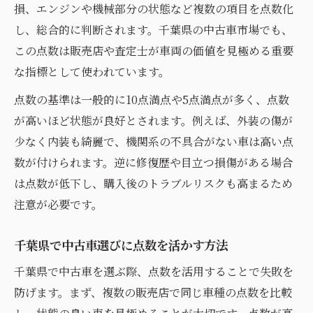
損、エンジンや機械部分の状態など複数の項目を点数化
中古車評価点が高い車の特徴と見抜き方
し、総合的に判断されます。千葉県の中古車市場でも、
千葉県で安心して中古車を選ぶ評価のコツ
この点数は販売店や査定士が車両の価値を見極める重要
中古車の点数を使った賢い選び方入門
な指標として使われています。
評価点を活用した中古車購入の成功事例
点数の基準は一般的に10点満点や5点満点が多く、点数
千葉県で中古車選びに失敗しないポイント
が高いほど状態が良好とされます。例えば、外装の傷が
千葉県の中古車を比較するチェックポイント
少なく内装も綺麗で、機関系の不具合がない車は高い点
中古車点数で比べる千葉県の選択肢
数が付けられます。逆に修復歴や目立つ損傷がある場合
千葉県で注目したい中古車比較の観点
は点数が低下し、購入後のトラブルリスクも高まるため
中古車の点数と価格のバランスを検証
注意が必要です。
千葉県中古車購入で重視すべき安全性
千葉県で中古車選びに点数を活かす方法
中古車点数を活かした比較術の実例
千葉県で中古車を選ぶ際、点数を活用することで失敗を
中古車の点数を活用した失敗しない選び方
防げます。まず、複数の販売店で同じ車種の点数を比較
中古車点数を使った安全な選び方の手順