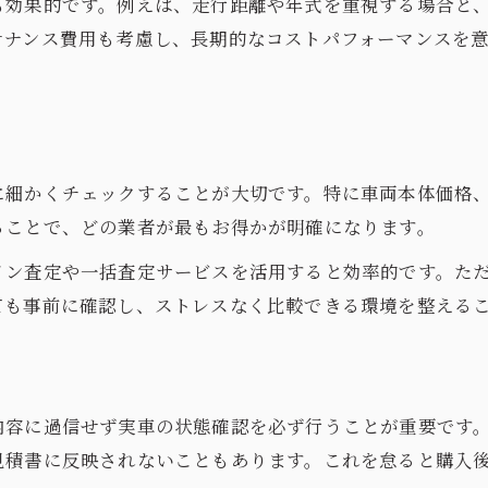
も効果的です。例えば、走行距離や年式を重視する場合と
中古車見積書から読み取る安心のポイント
テナンス費用も考慮し、長期的なコストパフォーマンスを意
中古車の修復歴や整備記録を見積書で確認
中古車見積もりで安心度を高めるチェック法
電話不要で中古車査定を依頼する新常識
電話不要で完結する中古車査定の方法
に細かくチェックすることが大切です。特に車両本体価格、
中古車査定シミュレーションで電話なし対応
ることで、どの業者が最もお得かが明確になります。
中古車見積もりはネットだけで十分可能
イン査定や一括査定サービスを活用すると効率的です。た
中古車査定依頼をストレスなく進めるコツ
ても事前に確認し、ストレスなく比較できる環境を整える
中古車見積もりの電話なし依頼術を解説
内容に過信せず実車の状態確認を必ず行うことが重要です
見積書に反映されないこともあります。これを怠ると購入