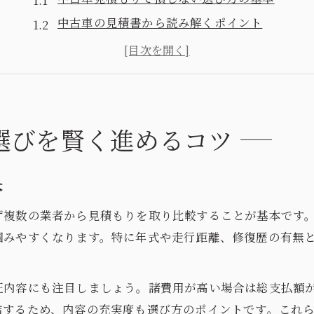
中古車の見積書から読み解くポイント
予算内で理想の中古車を選ぶコツ
中古車比較に役立つ見積もりの確認法
中古車見積もりだけで選ぶ際の注意点
相場チェックで外さない中古車の見積もり術
選びを賢く進めるコツ
中古車見積もりと相場表の活用法
中古車査定相場表の見方とポイント
本
中古車の相場感を掴むための見積もり術
ず複数の業者から見積もりを取り比較することが基本です
見積もり比較で分かる中古車の適正価格
掴みやすくなります。特に年式や走行距離、修復歴の有無
中古車見積もりで相場を外さないコツ
個人情報不要の中古車見積もり方法とは
証内容にも注目しましょう。諸費用が高い場合は総支払額
個人情報不要で安心の中古車見積もり法
結するため、内容の充実度も選び方のポイントです。これ