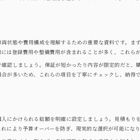
中古車見積もりだけを取る賢い方法
中古車シミュレーションで登録不要の選び方
中古車見積もりを安全に依頼するコツ
中古車の見積もりで個人情報を守る方法
車両状態や費用構成を理解するための重要な資料です。ま
予算重視派に最適な中古車比較の進め方
用には登録費用や整備費用が含まれることが多く、これら
予算内で選ぶ中古車見積もり比較術
で確認しましょう。保証が短かったり内容が限定的だと、
中古車見積もりでコスパを最大化する方法
場合が多いため、これらの項目を丁寧にチェックし、納得
中古車の諸費用と保証を比較するポイント
中古車比較で見積もりに注目すべき点
中古車選びで失敗しない予算設定法
見積書を見るだけで分かる中古車の安心度
購入にかけられる総額を明確に設定しましょう。見積もり
中古車見積書の確認で安心感を得るコツ
これにより予算オーバーを防ぎ、現実的な選択が可能にな
中古車見積もりで分かる保証内容の違い