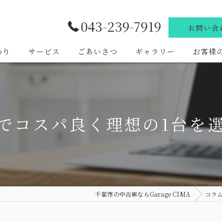
043-239-7919
お問い合
わり
サービス
ごあいさつ
ギャラリー
お客様
でコスパ良く理想の1台を
千葉市の中古車ならGarage CIMA
コラ