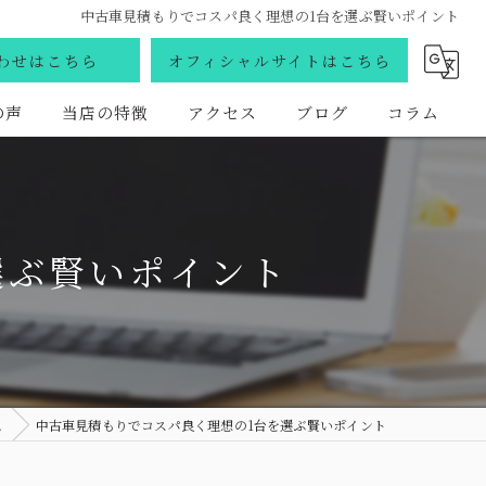
中古車見積もりでコスパ良く理想の1台を選ぶ賢いポイント
わせはこちら
オフィシャルサイトはこちら
の声
当店の特徴
アクセス
ブログ
コラム
買取
販売
選ぶ賢いポイント
車検
国産車
外車
ム
中古車見積もりでコスパ良く理想の1台を選ぶ賢いポイント