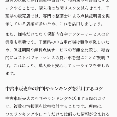
車両の状態は走行距離や事故歴、整備履歴を詳細にチェ
中古車販売店の選定基準を千葉県で確認し
ックすることで、購入後の故障リスクを減らせます。千
よう
葉県の販売店では、専門の整備士による点検証明書を提
コスパ重視なら千葉の中古車選択が最適
示している店舗が多いため、これを活用しましょう。
千葉県でコスパの良い中古車を選ぶための
また、価格だけでなく保証内容やアフターサービスの充
基準
実度も重要です。千葉県の中古車市場は競争が激しいた
中古車を千葉県で安く手に入れる方法
め、保証期間や無料点検サービスの有無を比較し、総合
コスパ重視の中古車販売店選び千葉県編
的にコストパフォーマンスの良い車を選ぶことが賢明で
大型中古車展示場が千葉で人気な理由とは
す。これにより、購入後も安心してカーライフを楽しめ
千葉県中古車ランキングからコスパ車種を
ます。
探す
中古車を千葉県で見極めるチェック法
中古車販売店の評判やランキングを活用するコツ
千葉県で中古車を見極める重要なチェック
中古車販売店の評判やランキングを活用する際のコツ
ポイント
は、複数の情報源を比較検討することです。理由は、一
中古車展示場で確認すべき千葉県特有の注
つのランキングや口コミだけでは偏った情報が含まれる