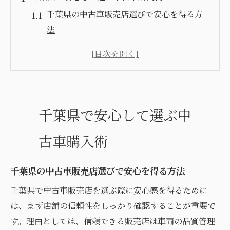
千葉県の中古車販売店選びで安心を得る方
法
中古車購入時に千葉県で注目すべきポイン
ト
中古車販売店の評判やランキングを活用す
るコツ
千葉県で安心して選ぶ中
千葉県で中古車を安く買うための賢い比較
術
古車購入術
千葉県中古車最大級の展示場を選ぶメリッ
ト
千葉県の中古車販売店選びで安心を得る方法
中古車の選び方を千葉県で徹底解説
千葉県で中古車販売店を選ぶ際に安心感を得るために
千葉県で理想の中古車を探すための選び方
は、まず店舗の信頼性をしっかり確認することが重要で
中古車選びで重視したい千葉県の店舗情報
す。理由としては、信頼できる販売店は車両の品質管理