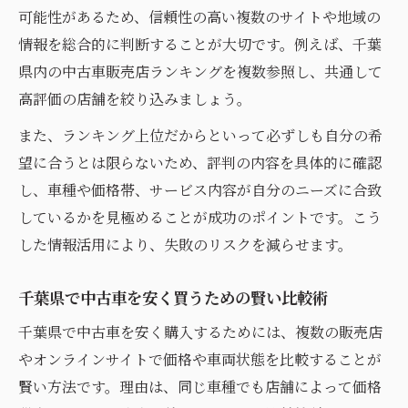
意点
可能性があるため、信頼性の高い複数のサイトや地域の
千葉県中古車販売店選びのチェックリスト
情報を総合的に判断することが大切です。例えば、千葉
活用法
県内の中古車販売店ランキングを複数参照し、共通して
高評価の店舗を絞り込みましょう。
中古車選びで千葉県の評判を参考にするコ
ツ
また、ランキング上位だからといって必ずしも自分の希
大型展示場の中古車を千葉県で比較する秘
望に合うとは限らないため、評判の内容を具体的に確認
訣
し、車種や価格帯、サービス内容が自分のニーズに合致
しているかを見極めることが成功のポイントです。こう
千葉で理想の中古車を手に入れるコツ
した情報活用により、失敗のリスクを減らせます。
千葉県で理想の中古車を見つけるための探
し方
千葉県で中古車を安く買うための賢い比較術
中古車販売店の評判を千葉県で活用する方
千葉県で中古車を安く購入するためには、複数の販売店
法
やオンラインサイトで価格や車両状態を比較することが
千葉県中古車ランキングを選択基準に使う
賢い方法です。理由は、同じ車種でも店舗によって価格
メリット