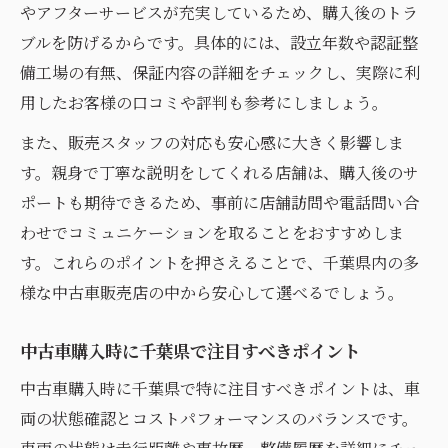
千葉県中古車ランキング情報の活かし方
やアフターサービスが充実しているため、購入後のトラ
大型中古車展示場を千葉で利用する際の注
ブルを防げるからです。具体的には、設立年数や認証整
意点
備工場の有無、保証内容の詳細をチェックし、実際に利
千葉県でコスパ重視の中古車を見つけるコ
用したお客様の口コミや評判も参考にしましょう。
ツ
また、販売スタッフの対応も安心感に大きく影響しま
評判が高い千葉県中古車取扱の秘訣
す。親身で丁寧な説明をしてくれる店舗は、購入後のサ
中古車販売店の評判を千葉県でチェックす
ポートも期待できるため、事前に店舗訪問や電話問い合
る方法
わせでコミュニケーションを取ることをおすすめしま
千葉県中古車店のランキングを賢く利用す
す。これらのポイントを押さえることで、千葉県内の多
るコツ
様な中古車販売店の中から安心して選べるでしょう。
口コミで安心できる中古車選びを千葉県で
中古車購入時に千葉県で注目すべきポイント
実践
中古車購入時に千葉県で特に注目すべきポイントは、車
千葉県で信頼される中古車取扱店の特徴と
両の状態確認とコストパフォーマンスのバランスです。
は