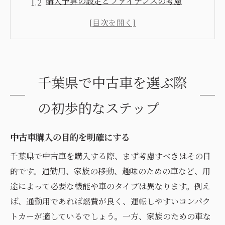
購入予算の設定とファイナンスの考慮
車種とモデルの絞り込み方法
千葉県内の中古車市場の特徴を理解する
オンラインとオフラインでの情報収集の効
果的な方法
千葉県で中古車を選ぶ際
試乗の重要性とそのポイント
中古車購入で失敗しないためのディーラー選び
の初歩的なステップ
のコツ
信頼できるディーラーを選ぶためのチェッ
中古車購入の目的を明確にする
クポイント
千葉県で中古車を購入する際、まず考慮すべきはその目
ディーラーの口コミと評価を活用する方法
的です。通勤用、家族の移動、趣味のための車など、用
アフターサービスの質を見極める
途によって必要な機能や車のタイプは異なります。例え
価格交渉のポイントと策略
ば、通勤用であれば燃費が良く、運転しやすいコンパク
トカーが適しているでしょう。一方、家族のための車な
ディーラー訪問時の注意点