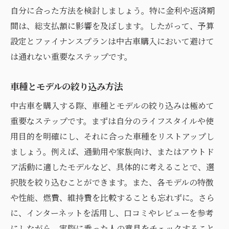
試乗の際にチェックすべきポイント
自分に合った方法を検討しましょう。特に金利や返済期
保証内容とアフターサービスの比較
間は、総支払額に影響を及ぼします。したがって、予算
複数ディーラーを訪問しての比較分析
設定とファイナンスプランは中古車購入において避けて
契約時に注意すべき書類確認ポイント
は通れない重要なステップです。
賢い中古車選びに欠かせないチェックリスト
車種とモデルの絞り込み方法
外観と内装の状態を詳細にチェックする
中古車を購入する際、車種とモデルの絞り込みは極めて
整備記録と車両の履歴確認の方法
重要なステップです。まずは自分のライフスタイルや使
走行距離と年式の評価基準
用目的を明確にし、それに合った車種をリストアップし
燃費性能とエンジンの状態を確認する
ましょう。例えば、通勤用や家族向け、またはアウトド
試走での運転感覚を確認
ア活動に適したモデルなど、具体的に考えることで、選
購入前に第三者機関での車両検査を依頼す
択肢を絞り込むことができます。また、各モデルの特徴
る
や性能、燃費、維持費を比較することも忘れずに。さら
知られざる中古車購入の盲点とその対策
に、インターネットを活用し、口コミやレビューを参考
意外と見落としがちな保険の選択
にしながら、実際に乗った人の意見をチェックすること