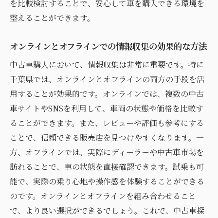
を比較検討することで、安心して車を購入できる環境を
選び方
整えることができます。
ライフスタイルに合った車種の選定
長期的な維持費を見据えた選び方
オンラインとオフラインでの情報収集の効果的な方法
家族構成に応じた車の選び方
中古車購入において、情報収集は非常に重要です。特に
趣味やレジャーに対応した車選び
千葉県では、オンラインとオフラインの両方の手段を活
地域の交通事情に合った車種選択
用することが効果的です。オンラインでは、複数の中古
中古車で快適なドライブを楽しむためのポ
車サイトやSNSを利用して、車両の状態や価格を比較す
イント
ることができます。また、レビューや評価も参考にする
ことで、信頼できる販売店を見つけやすくなります。一
方、オフラインでは、実際にディーラーや中古車市場を
訪れることで、車の状態を直接確認できます。試乗も可
能で、実際の乗り心地や操作感を体験することができる
のです。オンラインとオフラインを組み合わせること
で、より良い選択ができるでしょう。これで、中古車探