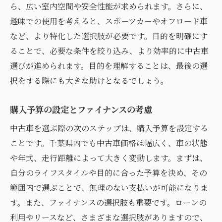
ら、広い室内空間や安全性能が求められます。さらに、
千葉県内で評判の良いディーラーを探す
趣味での使用を考えると、スポーツカーやオフロード車
千葉県の地域特性に合わせた中古車選びのポイ
など、より特化した選択肢が必要です。目的を明確にす
ント
ることで、必要な条件を絞り込み、より効率的に中古車
地形と気候が与える車選びの影響
選びが進められます。目的を理解することは、最後の選
都市部と郊外での車の使い勝手を比較する
択をする際にも大きな助けとなるでしょう。
駐車場事情に適した車を選ぶ
交通混雑や道路事情を考慮した車種選び
購入予算の設定とファイナンスの考慮
地元で人気のある車種を知る
中古車を選ぶ際の次のステップは、購入予算を設定する
環境に配慮した中古車選びの重要性
ことです。千葉県内でも中古車価格は幅広く、車の状態
や年式、走行距離によって大きく変動します。まずは、
信頼できる中古車ディーラーを見つけるための
自分のライフスタイルや目的に合った予算を決め、その
具体的方法
範囲内で選ぶことで、無理のない支払いが可能になりま
ディーラーの信頼性を確認する方法
す。また、ファイナンスの選択肢も重要です。ローンの
訪問前に確認すべき情報と質問事項
利用やリースなど、さまざまな選択肢がありますので、