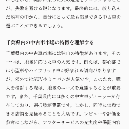
追加費用の発生に備える方法
が、失敗を避ける鍵となります。最終的には、絞り込ん
だ候補の中から、自分にとって最も満足できる中古車を
中古車特有の不具合の見極め方
選ぶことができるでしょう。
購入時期による価格変動の理解
保証期間の制限とその対策
千葉県内の中古車市場の特徴を理解する
リセールバリューを考慮した選び方
千葉県内の中古車市場には独自の特徴があります。その
中古車選びで避けるべき落とし穴とその理由
一つは、地域に応じた車の人気です。例えば、都心部で
プライベート購入のリスクと注意点
は小型車やハイブリッド車が好まれる傾向があります
価格の安さだけで選ぶことの危険性
が、郊外ではSUVやミニバンが人気です。このため、購
契約条件をしっかり確認する重要性
入を検討する際は、地域のニーズを意識することが重要
衝動買いを避けるための心構え
です。また、千葉県内には多くの中古車ディーラーが存
在しており、選択肢が豊富です。しかし、同時に信頼で
保証なしの購入がもたらすリスク
きる店舗を見極めることも大切です。レビューや評価を
試乗を軽視した時の後悔と対策
参考にしながら、アフターサービスの充実度や保証内容
千葉県で快適なカーライフを実現する中古車の