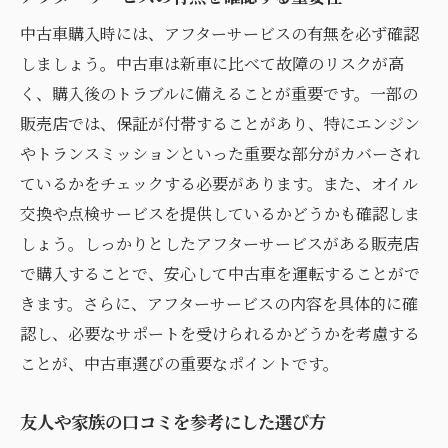
異なる販売店間での価格比較の重要性
中古車購入時には、アフターサービスの有無を必ず確認
モデル別の特徴や評価を集める方法
しましょう。中古車は新車に比べて故障のリスクが高
オンラインリサーチで得られる最新情報
く、購入後のトラブルに備えることが重要です。一部の
販売店では、保証が付帯することがあり、特にエンジン
中古車の歴史と評価を調べるポイント
やトランスミッションといった重要な部分がカバーされ
専門家の意見を活用した選び方
ているかをチェックする必要があります。また、オイル
購入前に試乗レビューを参考にする
交換や点検サービスを提供しているかどうかも確認しま
しょう。しっかりとしたアフターサービスがある販売店
で購入することで、安心して中古車を運転することがで
きます。さらに、アフターサービスの内容を具体的に確
認し、必要なサポートを受けられるかどうかを考慮する
ことが、中古車選びの重要なポイントです。
友人や家族の口コミを参考にした選び方