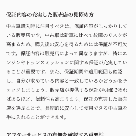
車検証の確認ポイント
印鑑証明の取得方法とその準備
保証内容の充実した販売店の見極め方
登録手続きの流れと注意点
中古車購入時に注目すべきは、保証内容がしっかりして
リサイクル券の確認と再発行方法
いる販売店です。中古車は新車に比べて故障のリスクが
中古車購入で失敗しないための購入前の最終確
高まるため、購入後の安心を得るためには保証が不可欠
認事項
です。保証内容は販売店によって異なりますが、特にエ
契約内容の細部を再確認する方法
ンジンやトランスミッションに関する保証が充実してい
ることが重要です。また、保証期間や適用範囲も確認
最終試乗で再確認すべきポイント
し、自分が求めている内容と一致しているかどうかをチ
支払方法とタイミングのチェック
ェックしましょう。販売店が提供する保証が明確であれ
購入後の返品条件を確認する
ばあるほど、信頼性も高まります。保証の充実した販売
カスタマイズやオプションの最終確認
店を選ぶことで、長期的に安心して使用できる中古車を
購入後のサポート体制の確認
手に入れることができます。
中古車購入で後悔しないための情報収集と比較
の方法
アフターサービスの有無を確認する重要性