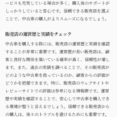
ービスも充実している場合が多く、購入後のサポートが
試乗で気づいた点を販売店に伝える方法
しっかりしていると安心です。信頼できる販売店を選ぶ
中古車のメンテナンス履歴を確認し安全性を確
ことで、中古車の購入がよりスムーズになるでしょう。
保する方法
整備記録簿の読み方と注意点
販売店の運営歴と実績をチェック
メンテナンス履歴から見る車の状態評価
中古車を購入する際には、販売店の運営歴と実績を確認
定期点検の実施状況を確認する方法
することが非常に重要です。運営歴が長い販売店は、顧
整備工場の信頼性を見極めるポイント
客と良好な関係を築いている確率が高く、信頼性が増し
過去のメンテナンスコストから将来を予測
ます。また、過去の実績を調べることで、その販売店が
オーナーのメンテナンス意識を判断する
どのような中古車を扱っているのか、顧客からの評価が
どうかを把握できます。特に、販売店のウェブサイトや
中古車購入時に知っておくべき法的手続きと書
レビューサイトでの評価は参考になる情報源です。運営
類の準備
歴や実績を確認することで、安心して中古車を購入でき
所有権移転に必要な書類一覧
る環境が整うと言えるでしょう。信頼できる販売店から
自動車保険の変更手続きの流れ
の購入は、後々のトラブルを避けるためにも重要です。