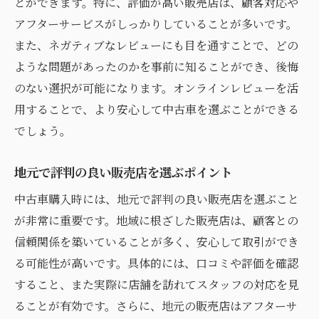
とができます。特に、評価が高い販売店は、顧客対応や
販売店での価格交渉成功のための秘訣と注意点
アフターサービスがしっかりしていることが多いです。
事前に市場価格を調査する重要性
また、ネガティブなレビューにも目を通すことで、どの
交渉時の効果的なコミュニケーション術
ような問題があったのかを事前に知ることができ、後悔
のない選択が可能になります。オンラインレビューを活
追加費用を含めた総額交渉のポイント
用することで、より安心して中古車を選ぶことができる
季節や時期を考慮した交渉戦略
でしょう。
保証やサービスを交渉に活かす方法
交渉前に知っておくべき法律知識
地元で評判の良い販売店を選ぶポイント
中古車購入における試乗の重要性とその効果
中古車購入時には、地元で評判の良い販売店を選ぶこと
試乗時に確認すべき運転感覚のポイント
が非常に重要です。地域に根ざした販売店は、顧客との
異音や振動をチェックする方法
信頼関係を築いていることが多く、安心して取引ができ
試乗コースの選び方でわかる車の性能
る可能性が高いです。具体的には、口コミや評価を確認
同一モデルの試乗比較の有益性
すること、また実際に店舗を訪れてスタッフの対応を見
ることが有効です。さらに、地元の販売店はアフターサ
試乗前後に注意すべき点