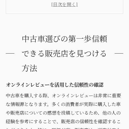
地元で評判の良い販売店を選ぶポイント
販売店の運営歴と実績をチェック
保証内容の充実した販売店の見極め方
中古車選びの第一歩信頼
アフターサービスの有無を確認する重要性
友人や家族の口コミを参考にした選び方
できる販売店を見つける
中古車の状態を見極めるために必要なチェック
方法
ポイント
走行距離とメンテナンス履歴の確認方法
オンラインレビューを活用した信頼性の確認
事故歴と修理履歴の調べ方
中古車を購入する際、オンラインレビューは非常に重要
試運転でチェックすべき基本項目
な情報源となります。多くの消費者が実際に購入した車
エンジンルームとボディの状態確認
や販売店についての感想を投稿しているため、他の人の
インテリアの劣化具合と使用感の評価
経験を参考にすることで、販売店の信頼性を確認するこ
タイヤやブレーキの消耗具合の確認